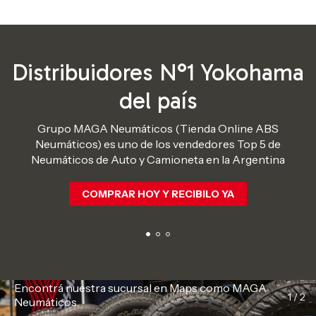
Distribuidores N°1 Yokohama
del país
Grupo MAGA Neumáticos (Tienda Online ABS
Neumáticos) es uno de los vendedores Top 5 de
M
Neumáticos de Auto y Camioneta en la Argentina
COMPRAR HOY Y RECIBILO YA
Vení a nuestra
sucursal
Encontrá nuestra sucursal en Maps como MAGA
1 / 2
Neumáticos.